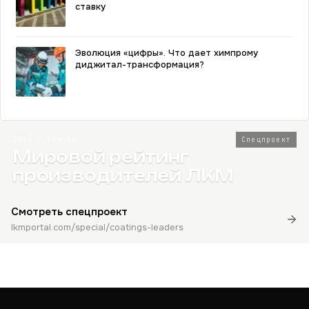
ставку
Эволюция «цифры». Что дает химпрому
диджитал-трансформация?
2026 · Топ-80
Спецпроект
Мировой рейтинг
производителей ЛКМ
Смотреть спецпроект
lkmportal.com/special/coatings-leaders