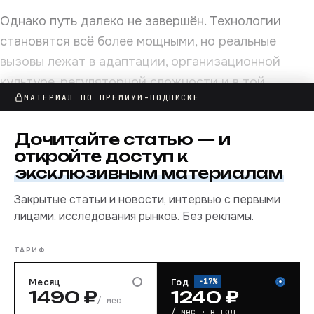
Однако путь далеко не завершён. Технологии
становятся всё более мощными, но реальные
вызовы лежат в адаптации, организационной
культуре, регуляторной сложности и в той
МАТЕРИАЛ ПО ПРЕМИУМ-ПОДПИСКЕ
устойчивой работе, которая требуется, чтобы
превратить цифровые инвестиции в измеримую
Дочитайте
статью
— и
бизнес-ценность.
откройте доступ к
эксклюзивным материалам
Закрытые статьи и новости, интервью с первыми
лицами, исследования рынков. Без рекламы.
ТАРИФ
Месяц
Год
−
17
%
1490
₽
1240
₽
/ мес
/ мес · в год