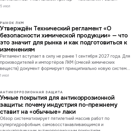
американской Vibrantz Technologies. Cистема даёт в среднем
5 июл
на 15% меньший углеродный след на м² окрашенной
поверхности, чем традиционные жидкие системы.
РЫНОК ЛКМ
Утверждён Технический регламент «О
безопасности химической продукции» — что
это значит для рынка и как подготовиться к
изменениям
Регламент вступает в силу не ранее 1 сентября 2027 года. Для
производителей и импортёров ЛКМ (смесей химических
веществ) документ формирует принципиально новую систему
обязанностей.
1 июл
АНТИКОРРОЗИОННАЯ ЗАЩИТА
Умные покрытия для антикоррозионной
защиты: почему индустрия по-прежнему
ставит на «обычные» лаки
Обзор систематизирует пятилетний массив работ по
супергидрофобным, самовосстанавливающимся и
нанонаполненным антикоррозионным покрытиям.