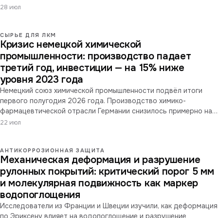
ингибитор от преждевременной утечки (загрузка до 25% по
28 июл
массе), и механически усиливает плёнку: прочность на разрыв
+24%, удлинение +40%.
СЫРЬЕ ДЛЯ ЛКМ
Кризис немецкой химической
промышленности: производство падает
третий год, инвестиции — на 15% ниже
уровня 2023 года
Немецкий союз химической промышленности подвёл итоги
первого полугодия 2026 года. Производство химико-
фармацевтической отрасли Германии снизилось примерно на
3% к прошлому году, выручка — на 1% (€106 млрд), а
22 июл
инвестиции падают третий год подряд и теперь на 15% ниже
уровня 2023 года.
АНТИКОРРОЗИОННАЯ ЗАЩИТА
Механическая деформация и разрушение
рулонных покрытий: критический порог 5 мм
и молекулярная подвижность как маркер
водопоглощения
Исследователи из Франции и Швеции изучили, как деформация
по Эриксену влияет на водопоглощение и разрушение