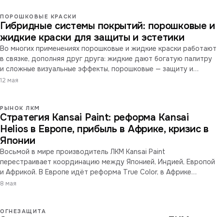
ПОРОШКОВЫЕ КРАСКИ
Гибридные системы покрытий: порошковые и
жидкие краски для защиты и эстетики
Во многих применениях порошковые и жидкие краски работают
в связке, дополняя друг друга: жидкие дают богатую палитру
и сложные визуальные эффекты, порошковые — защиту и
долговечность. Систематический разбор пяти типичных
12 мая
сценариев гибридного применения.
РЫНОК ЛКМ
Стратегия Kansai Paint: реформа Kansai
Helios в Европе, прибыль в Африке, кризис в
Японии
Восьмой в мире производитель ЛКМ Kansai Paint
перестраивает координацию между Японией, Индией, Европой
и Африкой. В Европе идёт реформа True Color, в Африке
впервые за много лет вышли в прибыль, в Японии разбираются
8 мая
с последствиями неудачной интеграции ERP.
ОГНЕЗАЩИТА