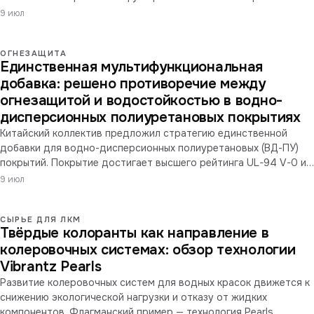
перестают быть просто защитой от коррозии: они экранируют
9 июл
электромагнитные помехи, отводят тепло, отражают ИК-
излучение, гасят статику и обеспечивают огнестойкость
ОГНЕЗАЩИТА
критичного оборудования.
Единственная мультифункциональная
добавка: решено противоречие между
огнезащитой и водостойкостью в водно-
дисперсионных полиуретановых покрытиях
Китайский коллектив предложил стратегию единственной
добавки для водно-дисперсионных полиуретановых (ВД-ПУ)
покрытий. Покрытие достигает высшего рейтинга UL-94 V-0 и
кислородного индекса выше 33%, сохраняя краевой угол
9 июл
смачивания более 110° после 96 часов в воде. Без галогенов и
фтора.
СЫРЬЕ ДЛЯ ЛКМ
Твёрдые колоранты как направление в
колеровочных системах: обзор технологии
Vibrantz Pearls
Развитие колеровочных систем для водных красок движется к
снижению экологической нагрузки и отказу от жидких
компонентов. Флагманский пример — технология Pearls