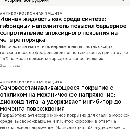
Рубрика:
Все рубрики
АНТИКОРРОЗИОННАЯ ЗАЩИТА
Ионная жидкость как среда синтеза:
гибридный наполнитель повысил барьерное
сопротивление эпоксидного покрытия на
четыре порядка
Наночастицы магнетита, выращенные на листах оксида
графена в среде фосфониевой ионной жидкости, при загрузке
1,5% по массе повысили барьерное сопротивление
эпоксидного покрытия на четыре порядка.
2 дня назад
АНТИКОРРОЗИОННАЯ ЗАЩИТА
Самовосстанавливающееся покрытие с
откликом на механическое напряжение:
диоксид титана удерживает ингибитор до
момента повреждения
Разработано антикоррозионное покрытие для стали в морской
среде, высвобождающее ингибитор коррозии в ответ на
механическое напряжение. Модификация TiO₂ и удерживает