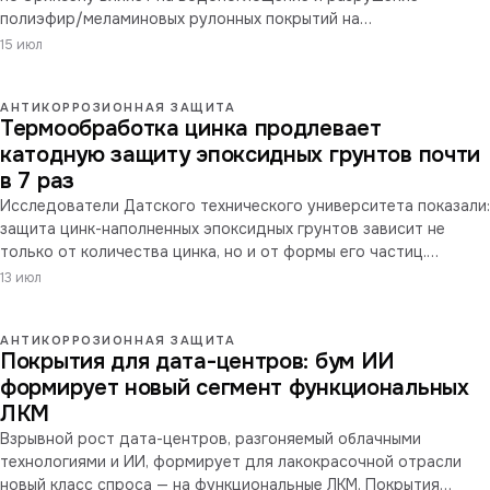
полиэфир/меламиновых рулонных покрытий на
горячеоцинкованной стали. Установлен критический порог
15 июл
деформации 5 мм: выше него резко ускоряется образование
пузырей из-за трещин в цинковом слое и потери адгезии.
АНТИКОРРОЗИОННАЯ ЗАЩИТА
Термообработка цинка продлевает
катодную защиту эпоксидных грунтов почти
в 7 раз
Исследователи Датского технического университета показали:
защита цинк-наполненных эпоксидных грунтов зависит не
только от количества цинка, но и от формы его частиц.
Простая термообработка порошка формирует угловатые
13 июл
частицы с активными кристаллическими плоскостями — и
продлевает катодную защиту с 10 до почти 70 дней, вдвое
АНТИКОРРОЗИОННАЯ ЗАЩИТА
снижая ползучесть ржавчины, без изменения пигментного
Покрытия для дата-центров: бум ИИ
состава.
формирует новый сегмент функциональных
ЛКМ
Взрывной рост дата-центров, разгоняемый облачными
технологиями и ИИ, формирует для лакокрасочной отрасли
новый класс спроса — на функциональные ЛКМ. Покрытия