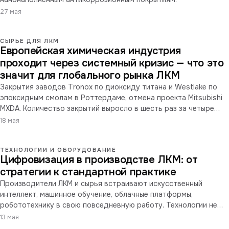
27 мая
СЫРЬЕ ДЛЯ ЛКМ
Европейская химическая индустрия
проходит через системный кризис — что это
значит для глобального рынка ЛКМ
Закрытия заводов Tronox по диоксиду титана и Westlake по
эпоксидным смолам в Роттердаме, отмена проекта Mitsubishi
MXDA. Количество закрытий выросло в шесть раз за четыре
года, инвестиции в сектор за прошлый год упали более чем на
18 мая
80%. Разбираем последствия для глобального и российского
рынка ЛКМ.
ТЕХНОЛОГИИ И ОБОРУДОВАНИЕ
Цифровизация в производстве ЛКМ: от
стратегии к стандартной практике
Производители ЛКМ и сырья встраивают искусственный
интеллект, машинное обучение, облачные платформы,
робототехнику в свою повседневную работу. Технологии не
стали универсальным решением: барьерами остаются
13 мая
культура производства, регуляторика и возврат инвестиций.