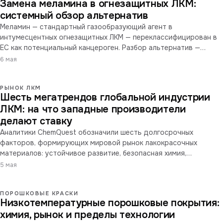
Замена меламина в огнезащитных ЛКМ:
системный обзор альтернатив
Меламин — стандартный газообразующий агент в
интумесцентных огнезащитных ЛКМ — переклассифицирован в
ЕС как потенциальный канцероген. Разбор альтернатив —
азотсодержащих биосоединений, твёрдых расширяющихся
6 мая
частиц и гибридных формул.
РЫНОК ЛКМ
Шесть мегатрендов глобальной индустрии
ЛКМ: на что западные производители
делают ставку
Аналитики ChemQuest обозначили шесть долгосрочных
факторов, формирующих мировой рынок лакокрасочных
материалов: устойчивое развитие, безопасная химия,
электромобили, цифровизация, демография, дисциплина
5 мая
инноваций.
ПОРОШКОВЫЕ КРАСКИ
Низкотемпературные порошковые покрытия:
химия, рынок и пределы технологии