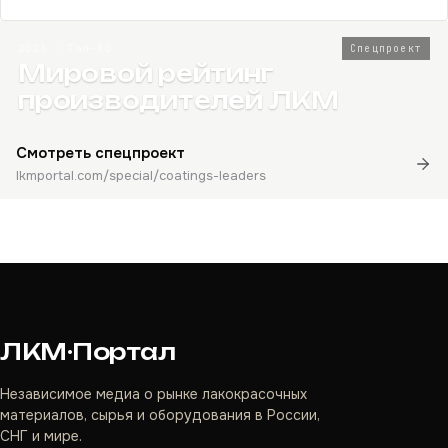
2026 · Топ-80
Спецпроект
Мировой рейтинг
производителей ЛКМ
Смотреть спецпроект
lkmportal.com/special/coatings-leaders
ЛКМ·Портал
Независимое медиа о рынке лакокрасочных
материалов, сырья и оборудования в России,
СНГ и мире.