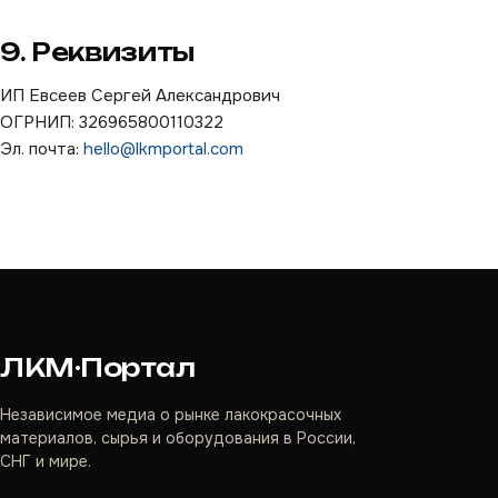
9. Реквизиты
ИП Евсеев Сергей Александрович
ОГРНИП: 326965800110322
Эл. почта:
hello@lkmportal.com
ЛКМ·Портал
Независимое медиа о рынке лакокрасочных
материалов, сырья и оборудования в России,
СНГ и мире.