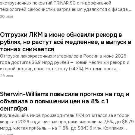
экструзионных покрытий TRINAR SC с гидрофильной
технологией самоочистки: загрязнения удаляются с фасада
естественными осадками. Продукт сертифицирован по
30 июл
высшему уровню атмосферостойкости AAMA 2605 и
ориентирован на здания со сложными криволинейными
Отгрузки ЛКМ в июне обновили рекорд в
поверхностями, где ручная высотная очистка технически
затруднена. Наносится в заводских условиях и, по заявлению
рублях, но растут всё медленнее, а выпуск в
компании, не требует изменения существующих окрасочных
тоннах снижается
линий переработчиков.
Отгрузка лакокрасочных материалов в России в июне 2026
года достигла 36,9 млрд рублей — новый месячный рекорд и
второй подряд плюс год к году (+4,3%). Но темп роста
замедлился до самого слабого за несколько лет, а
29 июл
параллельные данные о производстве показывают, что
физический выпуск за полугодие снизился. Рублёвый рекорд во
Sherwin-Williams повысила прогноз на год и
многом отражает сдвиг ассортимента в сторону более
дорогих материалов, а не рост тоннажа. За полугодие отрасль
объявила о повышении цен на 8% с 1
всё ещё отстаёт от прошлогоднего уровня на 6,9%.
сентября
Крупнейший в мире производитель ЛКМ отчитался за второй
квартал 2026 года: чистые продажи выросли на 7,5%, до $6,79
млрд, чистая прибыль — на 11,8%, до $843,6 млн. Компания
повысила прогноз прибыли на весь год. Продажи