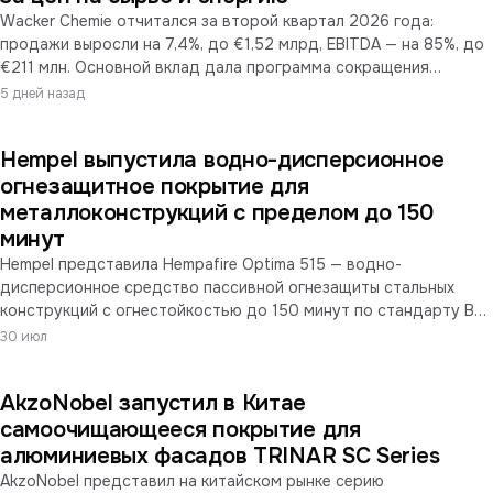
рецептурах.
Wacker Chemie отчитался за второй квартал 2026 года:
продажи выросли на 7,4%, до €1,52 млрд, EBITDA — на 85%, до
€211 млн. Основной вклад дала программа сокращения
издержек PACE (экономия свыше €300 млн в год) и разовый
5 дней назад
пенсионный доход €36,7 млн. Дивизионы Silicones и Polymers —
поставщики сырья для лакокрасочной и строительной химии —
Hempel выпустила водно-дисперсионное
выросли по выручке и прибыли. При этом компания понизила
прогноз роста продаж на год, прямо указав на удорожание
огнезащитное покрытие для
энергии и сырья.
металлоконструкций с пределом до 150
минут
Hempel представила Hempafire Optima 515 — водно-
дисперсионное средство пассивной огнезащиты стальных
конструкций с огнестойкостью до 150 минут по стандарту BS
476. Ключевая заявленная особенность — снижение требуемой
30 июл
толщины сухой плёнки, что уменьшает расход материала.
Сухой остаток 75%, нанесение слоями до 1,5 мм; по данным
AkzoNobel запустил в Китае
компании, большинство профилей выводится на требуемый
предел за два слоя в одну рабочую смену.
самоочищающееся покрытие для
алюминиевых фасадов TRINAR SC Series
AkzoNobel представил на китайском рынке серию