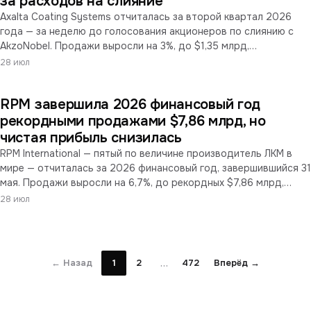
за расходов на слияние
Axalta Coating Systems отчиталась за второй квартал 2026
года — за неделю до голосования акционеров по слиянию с
AkzoNobel. Продажи выросли на 3%, до $1,35 млрд,
скорректированная EBITDA обновила рекорд компании ($305
28 июл
млн, маржа 22,7%). При этом чистая прибыль снизилась на 19%,
до $89 млн: её съели дополнительные $31 млн расходов на
RPM завершила 2026 финансовый год
подготовку сделки. Скорректированная прибыль без учёта
этих затрат, напротив, выросла на 10%. Голосование
рекордными продажами $7,86 млрд, но
акционеров AkzoNobel и Axalta назначено на 5 августа.
чистая прибыль снизилась
RPM International — пятый по величине производитель ЛКМ в
мире — отчиталась за 2026 финансовый год, завершившийся 31
мая. Продажи выросли на 6,7%, до рекордных $7,86 млрд,
скорректированный EBIT впервые превысил $1 млрд. При этом
28 июл
чистая прибыль снизилась на 4,0%, до $661,4 млн, а
разводнённая прибыль на акцию — на 3,4%. Совет директоров
увеличил программу обратного выкупа акций на $700 млн.
Прогноз на 2027 год — рост продаж на 3–7% при усилении
…
← Назад
1
2
472
Вперёд →
инфляции из-за событий на Ближнем Востоке.