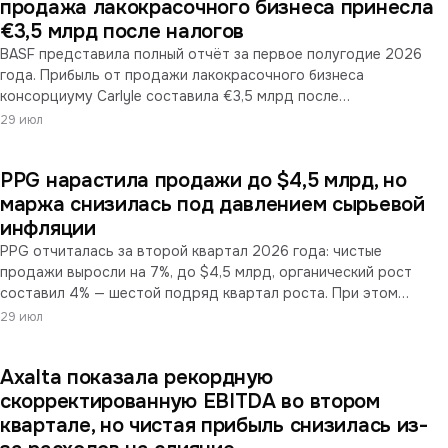
грунты для конструкционной стали.
продажа лакокрасочного бизнеса принесла
€3,5 млрд после налогов
BASF представила полный отчёт за первое полугодие 2026
года. Прибыль от продажи лакокрасочного бизнеса
консорциуму Carlyle составила €3,5 млрд после
налогообложения, чистый денежный приток от сделки — €5,6
29 июл
млрд. Продажи второго квартала выросли до €17,2 млрд за
счёт повышения цен на 11,5% и роста объёмов на 7,3%.
PPG нарастила продажи до $4,5 млрд, но
Одновременно концерн раскрыл масштаб реструктуризации: с
января 2024 года персонал сокращён примерно на 7 000
маржа снизилась под давлением сырьевой
человек, а в Людвигсхафене впервые с 1954 года — ниже 30
инфляции
000 сотрудников.
PPG отчиталась за второй квартал 2026 года: чистые
продажи выросли на 7%, до $4,5 млрд, органический рост
составил 4% — шестой подряд квартал роста. При этом
чистая прибыль снизилась на 2%, до $439 млн, а маржа
29 июл
скорректированной EBITDA сократилась с 18,5% до 17,4%.
Компания сообщила о росте затрат на сырьё, энергию и
Axalta показала рекордную
логистику и заявила, что во втором квартале покрыла
ценовыми решениями около 90% инфляции себестоимости,
скорректированную EBITDA во втором
рассчитывая выйти на 100% к четвёртому кварталу.
квартале, но чистая прибыль снизилась из-