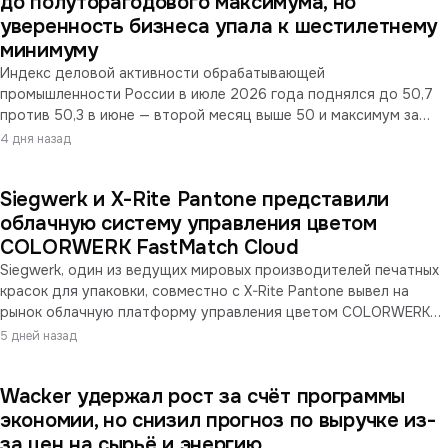
до полуторагодового максимума, но
расширила программу сокращений.
уверенность бизнеса упала к шестилетнему
минимуму
Индекс деловой активности обрабатывающей
промышленности России в июле 2026 года поднялся до 50,7
против 50,3 в июне — второй месяц выше 50 и максимум за
полтора года. Выпуск и новые заказы растут быстрее, спрос на
4 дня назад
индустриальные ЛКМ продолжает восстанавливаться. Но
качество роста ухудшается: инфляция издержек снова
Siegwerk и X-Rite Pantone представили
разогналась на топливном дефиците, экспортные заказы
падают сильнейшим темпом с 2022 года, а деловая
облачную систему управления цветом
уверенность рухнула до шестилетнего минимума.
COLORWERK FastMatch Cloud
Siegwerk, один из ведущих мировых производителей печатных
красок для упаковки, совместно с X-Rite Pantone вывел на
рынок облачную платформу управления цветом COLORWERK
FastMatch Cloud. Система объединяет расчёт рецептуры,
5 дней назад
коррекцию цвета и контроль качества, обеспечивая
согласованность цвета между машинами и площадками.
Wacker удержал рост за счёт программы
Расчёт рецептуры выполняется менее чем за 20 секунд — на
50% быстрее прежних систем. Отдельная функция позволяет
экономии, но снизил прогноз по выручке из-
повторно использовать возвратную краску в новых
за цен на сырьё и энергию