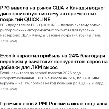
PPG вывела на рынок США и Канады водно-
дисперсионную систему авторемонтных
покрытий QUICKLINE
PPG представила PPG QUICKLINE — полную систему водно-
дисперсионных авторемонтных покрытий для кузовных
мастерских США и Канады: базовые покрытия, грунты, лаки,
колоранты и вспомогательные материалы. Заявленная
3 дня назад
особенность — стабильный результат в неидеальных условиях
нанесения при сочетании качества и доступной цены. Запуск
Evonik нарастил прибыль на 24% благодаря
состоялся спустя неделю после отчёта, где компания
зафиксировала двузначное снижение органических продаж в
перебоям у азиатских конкурентов: спрос на
авторемонтном сегменте.
добавки для ЛКМ вырос
Evonik отчитался за второй квартал 2026 года:
скорректированная EBITDA выросла на 24%, до €630 млн,
выручка — на 11%, прогноз на год повышен до €2,0–2,2 млрд.
Причина улучшения названа прямо: конфликт на Ближнем
3 дня назад
Востоке вызвал перебои в цепочках поставок за пределами
Европы, ограничив азиатских конкурентов. В сегменте Custom
Промышленный PMI России в июле поднялся
Solutions — сильный спрос на продукты для лакокрасочной
промышленности и рост отпускных цен. Компания также