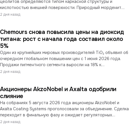
цеолитов определяются типом каркасной структуры и
кислотностью внешней поверхности. Природный морденит
показал исключительно высокую активность без
2 дня назад
использования серебра или меди.
Chemours снова повысила цены на диоксид
титана: рост с начала года составил около
5%
Один из крупнейших мировых производителей TiO₂ объявил об
очередном глобальном повышении цен с 1 июня 2026 года.
Продажи пигментного сегмента выросли на 18% к
предыдущему кварталу, но чистый убыток компании достиг
2 дня назад
$274 млн из-за резервов по PFAS-урегулированию с EPA.
Акционеры AkzoNobel и Axalta одобрили
слияние
На собраниях 5 августа 2026 года акционеры AkzoNobel и
Axalta Coating Systems проголосовали за объединение. Сделка
переходит в финальную фазу и ожидает регуляторных
одобрений; закрытие планируется на конец 2026 — начало
2 дня назад
2027 года.