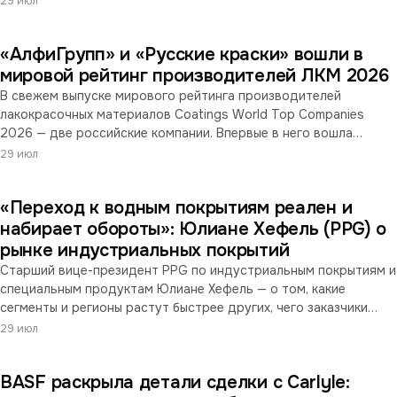
29 июл
потребительского сегмента выросли на 21,5% благодаря
приобретению бразильской Suvinil. На фоне продолжающейся
«АлфиГрупп» и «Русские краски» вошли в
инфляции сырья, энергии, логистики и упаковки компания
объявила о повышении цен в сети собственных магазинов на
мировой рейтинг производителей ЛКМ 2026
8% с 1 сентября.
В свежем выпуске мирового рейтинга производителей
лакокрасочных материалов Coatings World Top Companies
2026 — две российские компании. Впервые в него вошла
«АлфиГрупп» (Санкт-Петербург), которой принадлежит
29 июл
«Тиккурила» в России, — сразу на 68-е место. Вторая
российская компания рейтинга — ярославские «Русские
«Переход к водным покрытиям реален и
краски» (№76), присутствующие в нём и прежде.
набирает обороты»: Юлиане Хефель (PPG) о
рынке индустриальных покрытий
Старший вице-президент PPG по индустриальным покрытиям и
специальным продуктам Юлиане Хефель — о том, какие
сегменты и регионы растут быстрее других, чего заказчики
требуют от индустриальных покрытий, как экологическое
29 июл
регулирование меняет структуру рынка и какие продукты
компания вывела на рынок. Среди новинок — порошковое
BASF раскрыла детали сделки с Carlyle:
покрытие с усиленной защитой кромок и водные цеховые