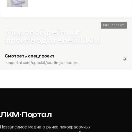
2026 · Топ-80
Спецпроект
Мировой рейтинг
производителей ЛКМ
Смотреть спецпроект
lkmportal.com/special/coatings-leaders
ЛКМ·Портал
Независимое медиа о рынке лакокрасочных