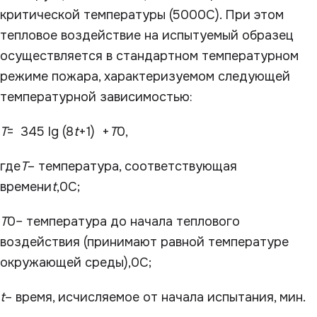
критической температуры (500
0
С). При этом
тепловое воздействие на испытуемый образец
осуществляется в стандартном температурном
режиме пожара, характеризуемом следующей
температурной зависимостью:
Т
= 345 lg (8
t
+1) +
Т
0
,
где
Т
– температура, соответствующая
времени
t
,
0
C;
Т
0
– температура до начала теплового
воздействия (принимают равной температуре
окружающей среды),
0
С;
t
– время, исчисляемое от начала испытания, мин.