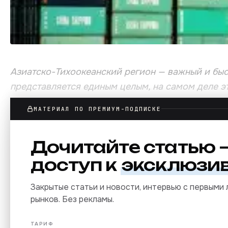
Азиатско-Тихоокеанский регион — важный и бы
представляется единым целым, на самом деле эт
зрения потребления ЛКМ. Существуют значител
МАТЕРИАЛ ПО ПРЕМИУМ-ПОДПИСКЕ
потребления, а также в общем размере и темпах 
Драйверы роста
Дочитайте
статью
—
доступ к
эксклюзи
Закрытые статьи и новости, интервью с первыми
рынков. Без рекламы.
ТАРИФ