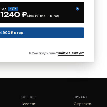
Год
−
17
%
1240
₽
1490
₽
/ мес · в год
4 900 ₽ в год
Войти в аккаунт
Уже подписаны?
КОНТЕНТ
ПРОЕКТ
Новости
О проекте