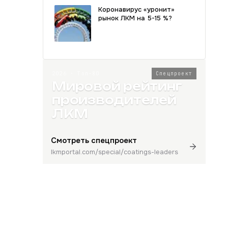
Коронавирус «уронит»
рынок ЛКМ на 5-15 %?
2026 · Топ-80
Спецпроект
Мировой рейтинг
производителей
ЛКМ
Смотреть спецпроект
lkmportal.com/special/coatings-leaders