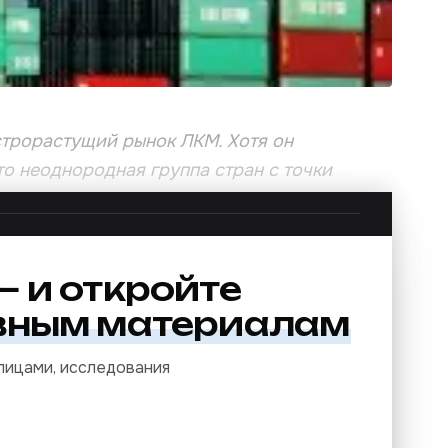
строрастущий рынок ЛКМ. Хотя он
о неоднородная группа стран с точки
ьные различия между сегментами конечного
роста стран, входящих в АТР.
 и откройте
вным материалам
 лицами, исследования