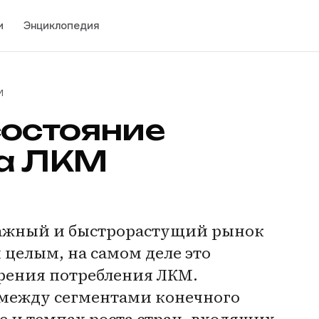
и
Энциклопедия
М
состояние
ка ЛКМ
важный и быстрорастущий рынок
 целым, на самом деле это
зрения потребления ЛКМ.
между сегментами конечного