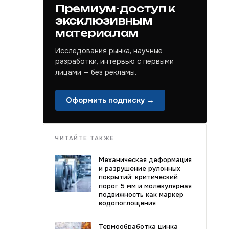
Премиум-доступ к
эксклюзивным
материалам
Исследования рынка, научные
разработки, интервью с первыми
лицами — без рекламы.
Оформить подписку →
ЧИТАЙТЕ ТАКЖЕ
Механическая деформация
и разрушение рулонных
покрытий: критический
порог 5 мм и молекулярная
подвижность как маркер
водопоглощения
Термообработка цинка