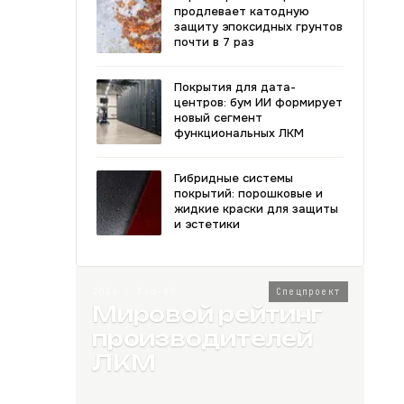
продлевает катодную
защиту эпоксидных грунтов
почти в 7 раз
Покрытия для дата-
центров: бум ИИ формирует
новый сегмент
функциональных ЛКМ
Гибридные системы
покрытий: порошковые и
жидкие краски для защиты
и эстетики
2026 · Топ-80
Спецпроект
Мировой рейтинг
производителей
ЛКМ