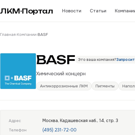
ЛКМ·Портал
Новости
Статьи
Компани
Главная
›
Компании
›
BASF
BASF
Это ваша компания?
Запросит
Химический концерн
Антикоррозионные ЛКМ
Пигменты
Напол
Москва, Кадашевская наб., 14, стр. 3
Адрес
(495) 231-72-00
Телефон