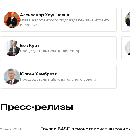
Александр Хауншильд
Глава европейского подразделения «Пигменты
и смолы»
Бок Курт
Председатель Cовета директоров
Юрген Хамбрехт
Председатель наблюдательного совета
Пресс-релизы
Группа BASF демонстрирует высокие 
15 ноя 2021