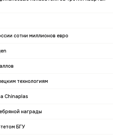
ссии сотни миллионов евро
gen
аллов
мецким технологиям
а Chinaplas
ебряной награды
ьтетом БГУ