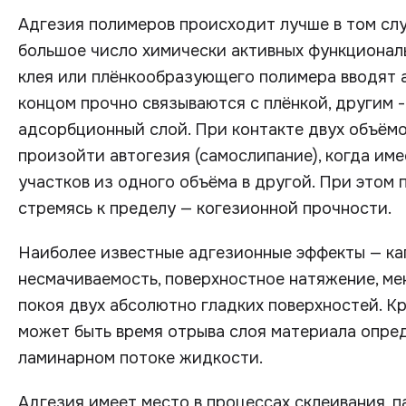
Адгезия полимеров происходит лучше в том сл
большое число химически активных функциональ
клея или плёнкообразующего полимера вводят 
концом прочно связываются с плёнкой, другим 
адсорбционный слой. При контакте двух объёмо
произойти автогезия (самослипание), когда им
участков из одного объёма в другой. При этом 
стремясь к пределу — когезионной прочности.
Наиболее известные адгезионные эффекты — ка
несмачиваемость, поверхностное натяжение, ме
покоя двух абсолютно гладких поверхностей. К
может быть время отрыва слоя материала опред
ламинарном потоке жидкости.
Адгезия имеет место в процессах склеивания, п