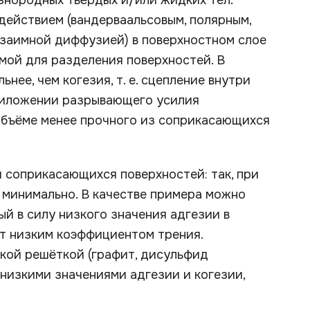
знородных твёрдых и/или жидких тел.
ействием (вандерваальсовым, полярным,
взаимной диффузией) в поверхностном слое
мой для разделения поверхностей. В
нее, чем когезия, т. е. сцепление внутри
приложении разрывающего усилия
в объёме менее прочного из соприкасающихся
 соприкасающихся поверхностей: так, при
 минимально. В качестве примера можно
й в силу низкого значения адгезии в
т низким коэффициентом трения.
кой решёткой (графит, дисульфид
низкими значениями адгезии и когезии,