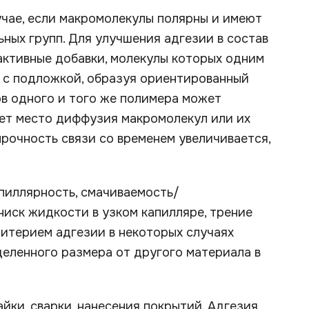
учае, если макромолекулы полярны и имеют
ных групп. Для улучшения адгезии в состав
активные добавки, молекулы которых одним
- с подложкой, образуя ориентированный
в одного и того же полимера может
еет место диффузия макромолекул или их
прочность связи со временем увеличивается,
пиллярность, смачиваемость/
ниск жидкости в узком капилляре, трение
ритерием адгезии в некоторых случаях
еленного размера от другого материала в
айки, сварки, нанесения покрытий. Адгезия