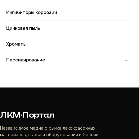
Ингибиторы коррозии
→
Цинковая пыль
→
Хроматы
→
Пассивирование
→
ЛКМ·Портал
Независимое медиа о рынке лакокрасочных
материалов, сырья и оборудования в России,