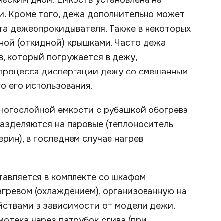
еским дном. Емкость установлена на
и. Кроме того, дежа дополнительно может
та дежеопрокидывателя. Также в некоторых
ной (откидной) крышками. Часто дежа
в, который погружается в дежу,
 процесса диспергации дежу со смешанным
о его использования.
многослойной емкости с рубашкой обогрева
разделяются на паровые (теплоноситель
ерин), в последнем случае нагрев
тавляется в комплекте со шкафом
гревом (охлаждением), организованную на
йствами в зависимости от модели дежи.
отека через патрубок слива (при