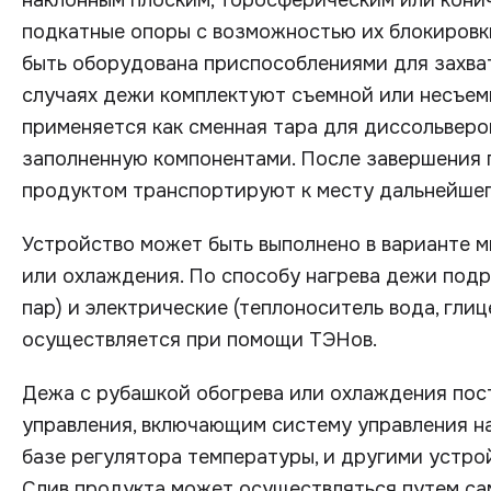
наклонным плоским, торосферическим или конич
подкатные опоры с возможностью их блокировк
быть оборудована приспособлениями для захва
случаях дежи комплектуют съемной или несъем
применяется как сменная тара для диссольверо
заполненную компонентами. После завершения
продуктом транспортируют к месту дальнейшег
Устройство может быть выполнено в варианте 
или охлаждения. По способу нагрева дежи под
пар) и электрические (теплоноситель вода, глиц
осуществляется при помощи ТЭНов.
Дежа с рубашкой обогрева или охлаждения пос
управления, включающим систему управления на
базе регулятора температуры, и другими устро
Слив продукта может осуществляться путем сам