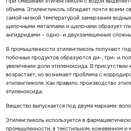
При смешении этиленгликоля с водой выделяет
объема. Этиленгликоль обладает почти всеми с
самой низкой температурой замерзания водных 
щелочными металлами и щелочами образует гли
ангидридами – одно- и двухзамещенные сложные
В промышленности этиленгликоль получают гид
побочных продуктов образуются ди-, три- и по
увеличении доли этиленоксида. В присутствии 
возрастает, но возникает проблема с корродир
этиленгликоля. Как правило, производство эти
этиленоксида.
Вещество выпускается под двумя марками: вол
Этиленгликоль используется в фармацевтическ
промышленности, в текстильном, кожевенном и м