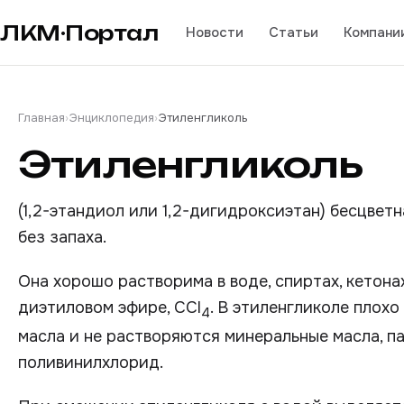
ЛКМ·Портал
Новости
Статьи
Компани
Главная
›
Энциклопедия
›
Этиленгликоль
Этиленгликоль
(1,2-этандиол или 1,2-дигидроксиэтан) бесцве
без запаха.
Она хорошо растворима в воде, спиртах, кетонах 
диэтиловом эфире, ССl
. В этиленгликоле плох
4
масла и не растворяются минеральные масла, па
поливинилхлорид.