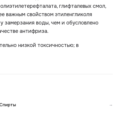
полиэтилетерефталата, глифталевых смол,
ее важным свойством этиленгликоля
у замерзания воды, чем и обусловлено
ачестве антифриза.
тельно низкой токсичностью; в
Спирты
→