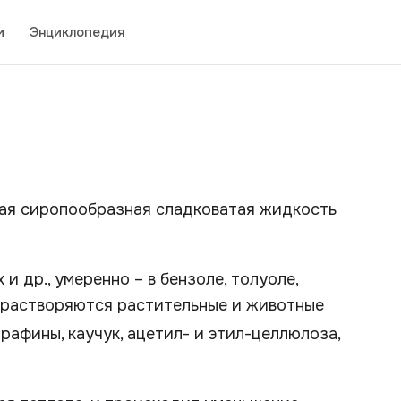
и
Энциклопедия
тная сиропообразная сладковатая жидкость
и др., умеренно – в бензоле, толуоле,
о растворяются растительные и животные
рафины, каучук, ацетил- и этил-целлюлоза,