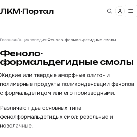
ЛКМ·Портал
Главная
›
Энциклопедия
›
Феноло-формальдегидные смолы
Феноло-
формальдегидные смолы
Жидкие или твердые аморфные олиго- и
полимерные продукты поликонденсации фенолов
с формальдегидом или его производными.
Различают два основных типа
фенолформальдегидых смол: резольные и
новолачные.