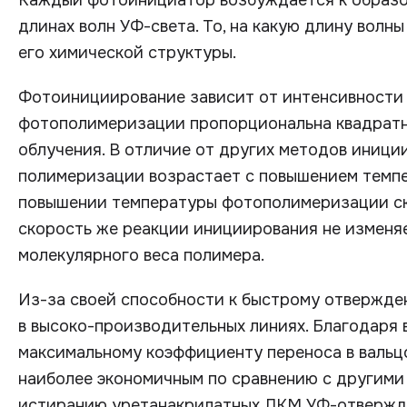
Каждый фотоинициатор возбуждается к образо
длинах волн УФ-света. То, на какую длину волн
его химической структуры.
Фотоинициирование зависит от интенсивности 
фотополимеризации пропорциональна квадратн
облучения. В отличие от других методов иници
полимеризации возрастает с повышением темп
повышении температуры фотополимеризации ско
скорость же реакции инициирования не изменяе
молекулярного веса полимера.
Из-за своей способности к быстрому отвержде
в высоко-производительных линиях. Благодаря 
максимальному коэффициенту переноса в вальц
наиболее экономичным по сравнению с другими 
истиранию уретанакрилатных ЛКМ УФ-отвержде