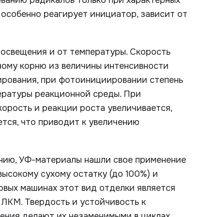
ванию радикалов только при характерных
ы особенно реагирует инициатор, зависит от
освещения и от температуры. Скорость
ому корню из величины интенсивности
ирования, при фотоинициировании степень
ературы реакционной среды. При
рость и реакции роста увеличивается,
тся, что приводит к увеличению
нию, УФ-материалы нашли свое применение
высокому сухому остатку (до 100%) и
овых машинах этот вид отделки является
ЛКМ. Твердость и устойчивость к
ния делают их незаменимыми в циклах