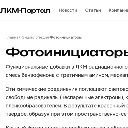
ЛКМ·Портал
Новости
Статьи
Компани
Главная
›
Энциклопедия
›
Фотоинициаторы
Фотоинициатор
Функциональные добавки в ЛКМ радиационного 
смесь бензофенона с третичным амином, меркапт
Эти химические соединения поглощают светово
свободные радикалы (неспаренные электроны), 
пленкообразователем. В результате красочный 
твердое, образуя при этом пространственно-се