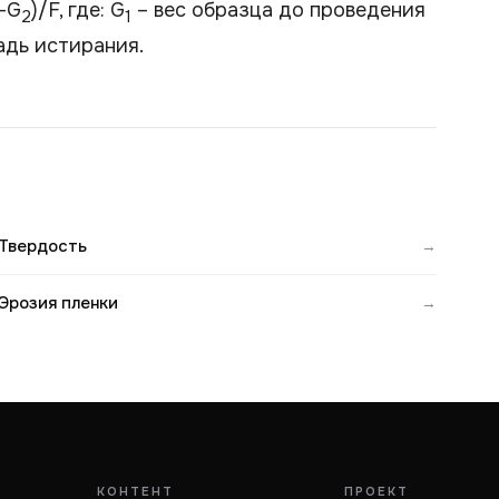
–G
)/F, где: G
– вес образца до проведения
2
1
адь истирания.
Твердость
→
Эрозия пленки
→
КОНТЕНТ
ПРОЕКТ