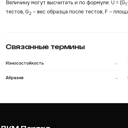
Величину могут высчитать и по формуле: U = (G
1
тестов, G
– вес образца после тестов, F – площ
2
Связанные термины
Износостойкость
→
Абразив
→