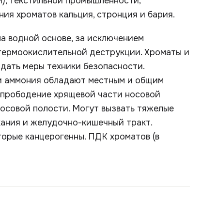
и), текстильной промышленности;
ия хроматов кальция, стронция и бария.
на водной основе, за исключением
термоокислительной деструкции. Хроматы и
дать меры техники безопасности.
 и аммония обладают местным и общим
 прободение хрящевой части носовой
носовой полости. Могут вызвать тяжелые
хания и желудочно-кишечный тракт.
торые канцерогенны. ПДК хроматов (в