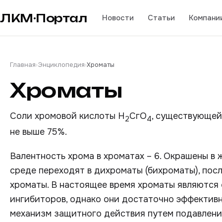
ЛКМ·Портал
Новости
Статьи
Компани
Главная
›
Энциклопедия
›
Хроматы
Хроматы
Соли хромовой кислоты Н
СгO
, существующей
2
4
не выше 75%.
Валентность хрома в хроматах – 6. Окрашены в 
среде переходят в дихроматы (бихроматы), пос
хроматы. В настоящее время хроматы являются
ингибиторов, однако они достаточно эффективн
механизм защитного действия путем подавлени