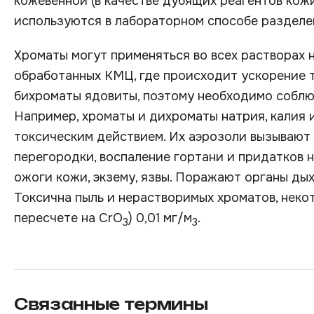
кожевенной (в качестве дубящих реагентов кож
используются в лабораторном способе разделен
Хроматы могут применяться во всех растворах 
обработанных КМЦ, где происходит ускорение 
бихроматы ядовиты, поэтому необходимо соблю
Например, хроматы и дихроматы натрия, калия
токсическим действием. Их аэрозоли вызывают
перегородки, воспаление гортани и придатков 
ожоги кожи, экзему, язвы. Поражают органы ды
Токсична пыль и нерастворимых хроматов, неко
пересчете на СrО
) 0,01 мг/м
.
3
3
Связанные термины