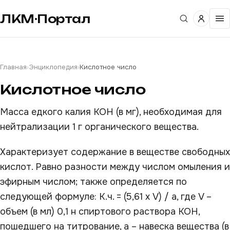
ЛКМ·Портал
Главная
›
Энциклопедия
›
Кислотное число
Кислотное число
Масса едкого калия КОН (в мг), необходимая для
нейтрализации 1 г органического вещества.
Характеризует содержание в веществе свободных
кислот. Равно разности между числом омыления и
эфирным числом; также определяется по
следующей формуле: К.ч. = (5,61 х V) / a, где V –
объем (в мл) 0,1 н спиртового раствора КОН,
пошедшего на титрование, а – навеска вещества (в