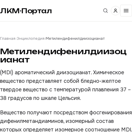
ЛКМ·Портал
Главная
›
Энциклопедия
›
Метилендифенилдиизоцианат
Метилендифенилдиизоц
ианат
(MDI) ароматический диизоцианат. Химическое
вещество представляет собой бледно-желтое
твердое вещество с температурой плавления 37 –
38 градусов по шкале Цельсия.
Вещество получают посредством фосгенирования
дифенилметандиаминов, изомерный состав
которых определяет изомерное соотношение MDI.