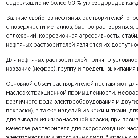
содержащие не более 50 % углеводородов кажд
Важные свойства нефтяных растворителей: спо
с поверхности металлов, быстро растворяться,
отложений; коррозионная агрессивность; стабил
нефтяных растворителей являются их доступнос
Для нефтяных растворителей принято условное
название (нефрас), группу и пределы выкипания
Основной объем растворителей поставляют для
маслоэкстракционной промышленности. Нефра
различного рода электрооборудования и други
покраски), а также изделий из кожи и ткани; д
для выведения жиромасляной краски; при произ
качестве растворителя для скоросохнущих масл
электроизоляции, эпоксидных смол, битумных, м