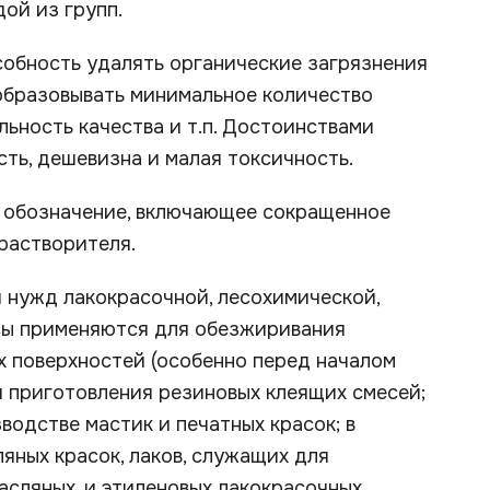
ой из групп.
собность удалять органические загрязнения
 образовывать минимальное количество
ьность качества и т.п. Достоинствами
ть, дешевизна и малая токсичность.
 обозначение, включающее сокращенное
 растворителя.
 нужд лакокрасочной, лесохимической,
сы применяются для обезжиривания
х поверхностей (особенно перед началом
ля приготовления резиновых клеящих смесей;
водстве мастик и печатных красок; в
яных красок, лаков, служащих для
асляных, и этиленовых лакокрасочных