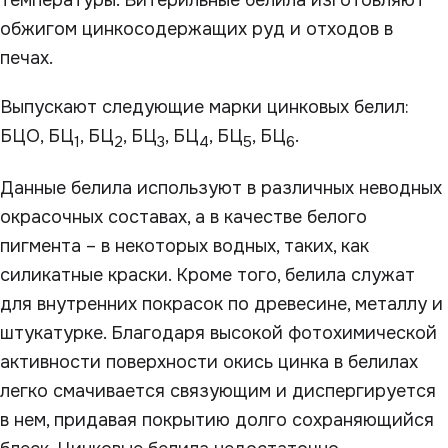
температуры. Витерильные белила изготовляют
обжигом цинкосодержащих руд и отходов в
печах.
Выпускают следующие марки цинковых белил:
БЦО, БЦ
, БЦ
, БЦ
, БЦ
, БЦ
, БЦ
.
1
2
3
4
5
6
Данные белила используют в различных неводных
окрасочных составах, а в качестве белого
пигмента – в некоторых водных, таких, как
силикатные краски. Кроме того, белила служат
для внутренних покрасок по древесине, металлу и
штукатурке. Благодаря высокой фотохимической
активности поверхности окись цинка в белилах
легко смачивается связующим и диспергируется
в нем, придавая покрытию долго сохраняющийся