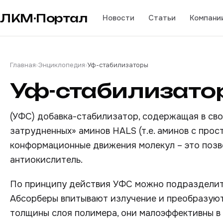
ЛКМ·Портал
Новости
Статьи
Компани
Главная
›
Энциклопедия
›
Уф-стабилизаторы
Уф-стабилизато
(УФС) добавка-стабилизатор, содержащая в св
затрудненных» аминов НАLS (т.е. аминов с пр
конформационные движения молекул – это позво
антиокислитель.
По принципу действия УФС можно подразделить
Абсорберы впитывают излучение и преобразуют 
толщины слоя полимера, они малоэффективны в о