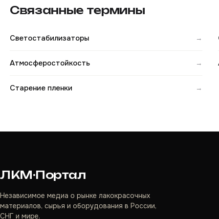
Связанные термины
Светостабилизаторы
→
Атмосферостойкость
→
Старение пленки
→
ЛКМ·Портал
Независимое медиа о рынке лакокрасочных
материалов, сырья и оборудования в России,
СНГ и мире.