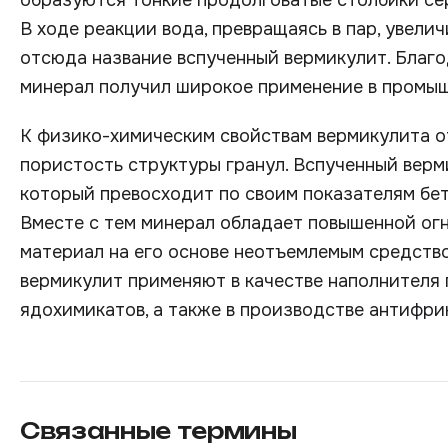
образуются тонкие продолговатые столбики се
В ходе реакции вода, превращаясь в пар, увели
отсюда название вспученный вермикулит. Благ
минерал получил широкое применение в промы
К физико-химическим свойствам вермикулита от
пористость структуры гранул. Вспученный вер
который превосходит по своим показателям бет
Вместе с тем минерал обладает повышенной огн
материал на его основе неотъемлемым средство
вермикулит применяют в качестве наполнителя п
ядохимикатов, а также в производстве антифри
Связанные термины