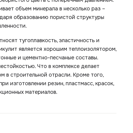
ребристого цвета с поперечным давлением.
чивает объем минерала в несколько раз –
одаря образованию пористой структуры
шленности.
носят тугоплавкость, эластичность и
микулит является хорошим теплоизолятором,
онные и цементно-песчаные составы.
естойкостью. Что в комплексе делает
м в строительной отрасли. Кроме того,
ри изготовлении резин, пластмасс, красок,
кционных материалов.