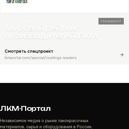
2026 · Топ-80
Спецпроект
Мировой рейтинг
производителей ЛКМ
Смотреть спецпроект
lkmportal.com/special/coatings-leaders
ЛКМ·Портал
Независимое медиа о рынке лакокрасочных
материалов, сырья и оборудования в России,