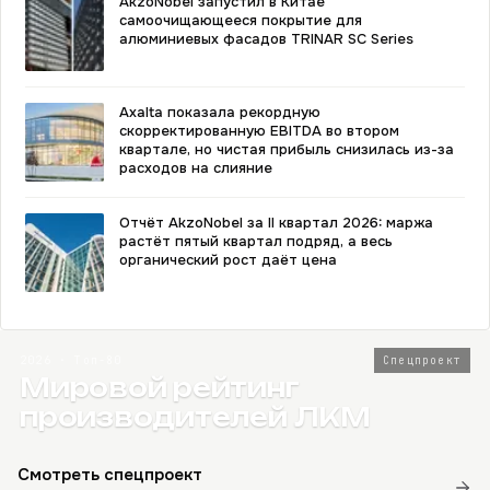
AkzoNobel запустил в Китае
самоочищающееся покрытие для
алюминиевых фасадов TRINAR SC Series
Axalta показала рекордную
скорректированную EBITDA во втором
квартале, но чистая прибыль снизилась из-за
расходов на слияние
Отчёт AkzoNobel за II квартал 2026: маржа
растёт пятый квартал подряд, а весь
органический рост даёт цена
2026 · Топ-80
Спецпроект
Мировой рейтинг
производителей ЛКМ
Смотреть спецпроект