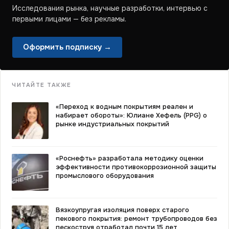
Исследования рынка, научные разработки, интервью с
первыми лицами — без рекламы.
Оформить подписку →
ЧИТАЙТЕ ТАКЖЕ
«Переход к водным покрытиям реален и
набирает обороты»: Юлиане Хефель (PPG) о
рынке индустриальных покрытий
«Роснефть» разработала методику оценки
эффективности противокоррозионной защиты
промыслового оборудования
Вязкоупругая изоляция поверх старого
пекового покрытия: ремонт трубопроводов без
пескоструя отработал почти 15 лет