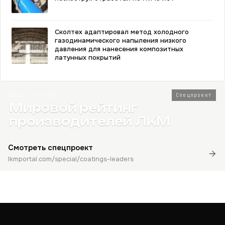
Сколтех адаптировал метод холодного
газодинамического напыления низкого
давления для нанесения композитных
латунных покрытий
2026 · Топ-80
Спецпроект
Мировой рейтинг
производителей ЛКМ
Смотреть спецпроект
lkmportal.com/special/coatings-leaders