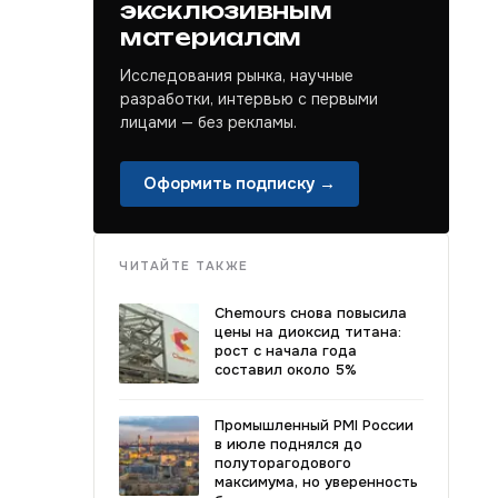
эксклюзивным
материалам
Исследования рынка, научные
разработки, интервью с первыми
лицами — без рекламы.
Оформить подписку →
ЧИТАЙТЕ ТАКЖЕ
Chemours снова повысила
цены на диоксид титана:
рост с начала года
составил около 5%
Промышленный PMI России
в июле поднялся до
полуторагодового
максимума, но уверенность