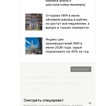
бизнеса упала к
шестилетнему минимуму
Отгрузки ЛКМ в июне
обновили рекорд в рублях,
но растут всё медленнее, а
выпуск в тоннах снижается
Индекс цен
производителей ЛКМ в
июне 2026 года: сырьё
подорожало на 40% за год
2026 · Топ-80
Спецпроект
Мировой рейтинг
производителей
ЛКМ
Смотреть спецпроект
lkmportal.com/special/coatings-leaders