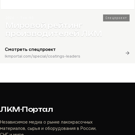
2026 · Топ-80
Спецпроект
Мировой рейтинг
производителей ЛКМ
Смотреть спецпроект
lkmportal.com/special/coatings-leaders
ЛКМ·Портал
Независимое медиа о рынке лакокрасочных
материалов, сырья и оборудования в России,
СНГ и мире.