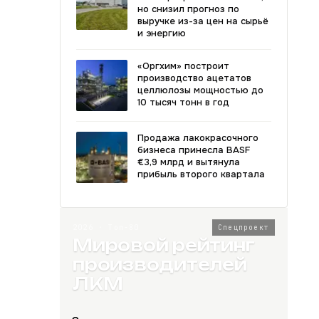
но снизил прогноз по
выручке из-за цен на сырьё
и энергию
«Оргхим» построит
производство ацетатов
целлюлозы мощностью до
10 тысяч тонн в год
Продажа лакокрасочного
бизнеса принесла BASF
€3,9 млрд и вытянула
прибыль второго квартала
2026 · Топ-80
Спецпроект
Мировой рейтинг
производителей
ЛКМ