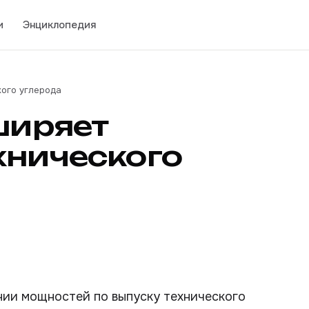
и
Энциклопедия
кого углерода
ширяет
хнического
ении мощностей по выпуску технического