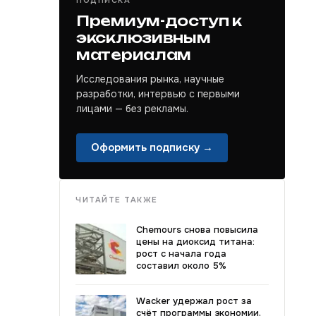
ПОДПИСКА
Премиум-доступ к
эксклюзивным
материалам
Исследования рынка, научные
разработки, интервью с первыми
лицами — без рекламы.
Оформить подписку →
ЧИТАЙТЕ ТАКЖЕ
Chemours снова повысила
цены на диоксид титана:
рост с начала года
составил около 5%
Wacker удержал рост за
счёт программы экономии,