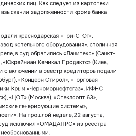
дических лиц. Как следует из картотеки
 взыскании задолженности кроме банка
подали краснодарская «Три-С Юг»,
авод котельного оборудования», столичная
реле, в суд обратились «Ланитекс» (Санкт-
, «Юкрейниан Кемикал Продактс» (Киев,
ки о включении в реестр кредиторов подали
бург), «Концерн Стирол», «Торговая
лики Крым «Черноморнефтегаз», ИФНС
), «ЦОТ» (Москва), «Стеклоопт 63»,
ымские генерирующие системы»,
ети». На прошлой неделе, 22 августа,
е суд исключил «ОМАДАПРО» из реестра
 необоснованными.