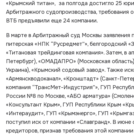
«Крымский титан», за полгода достигло 25 юри
Арбитражного судопроизводства, требования о
ВТБ предъявили еще 24 компании.
В марте в Арбитражный суд Москвы заявления 
питерская «НПК “Русредмет”», белгородский «З
«Титановая трейдинговая компания». Затем, в ап
Петербург), «ОМАДАПРО» (Московская область)
Украина), «Крымский содовый завод». Также ис
«Армянскводоканал», «Кронштадт» (Санкт-Петер
компания “ТрансМет-Индустрия”», ГУП Респуб
России №8 по Москве, «АБО арматура» (Смоленск
«Консультант Крым», ГУП Республики Крым «Кр
«Интераудит», ГУП «Крымэнерго», ГУП «Крымгазс
поступил иск от компании «Славгранд». В июн
кредиторов, признав требования этой компании