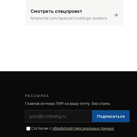
Смотреть спецпроект
lkmportal.com/special/coatings-leaders
РАССЫЛКА
Главное из мира ЛКМ на вашу почту. Без спама.
Подписаться
Согласен с
обработкой персональных данных
.