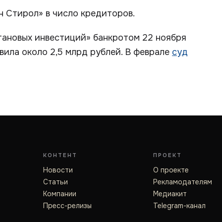
 Стирол» в число кредиторов.
тановых инвестиций» банкротом 22 ноября
вила около 2,5 млрд рублей. В феврале
суд
КОНТЕНТ
ПРОЕКТ
Новости
О проекте
Статьи
Рекламодателям
Компании
Медиакит
Пресс-релизы
Telegram-канал