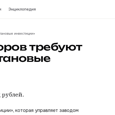
и
Энциклопедия
тановые инвестиции»
оров требуют
тановые
 рублей.
иции», которая управляет заводом