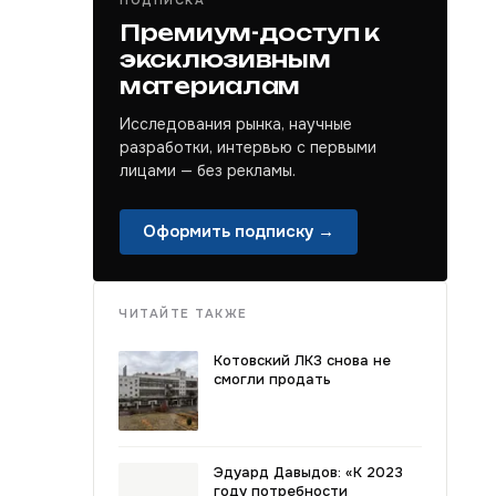
ПОДПИСКА
Премиум-доступ к
эксклюзивным
материалам
Исследования рынка, научные
разработки, интервью с первыми
лицами — без рекламы.
Оформить подписку →
ЧИТАЙТЕ ТАКЖЕ
Котовский ЛКЗ снова не
смогли продать
Эдуард Давыдов: «К 2023
году потребности