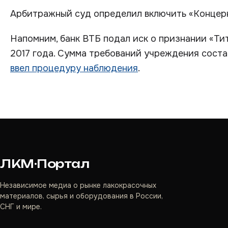
Арбитражный суд определил включить «Концерн
Напомним, банк ВТБ подал иск о признании «Ти
2017 года. Сумма требований учреждения соста
ввел процедуру наблюдения
.
ЛКМ·Портал
Независимое медиа о рынке лакокрасочных
материалов, сырья и оборудования в России,
СНГ и мире.