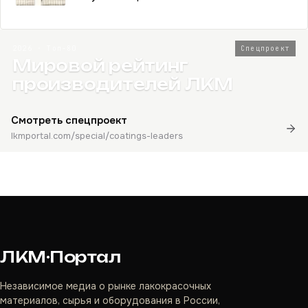
2026 · Топ-80
Спецпроект
Мировой рейтинг
производителей ЛКМ
Смотреть спецпроект
lkmportal.com/special/coatings-leaders
ЛКМ·Портал
Независимое медиа о рынке лакокрасочных
материалов, сырья и оборудования в России,