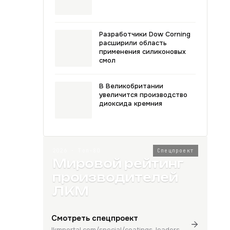
Разработчики Dow Corning
расширили область
применения силиконовых
смол
В Великобритании
увеличится производство
диоксида кремния
2026 · Топ-80
Спецпроект
Мировой рейтинг
производителей
ЛКМ
Смотреть спецпроект
lkmportal.com/special/coatings-leaders