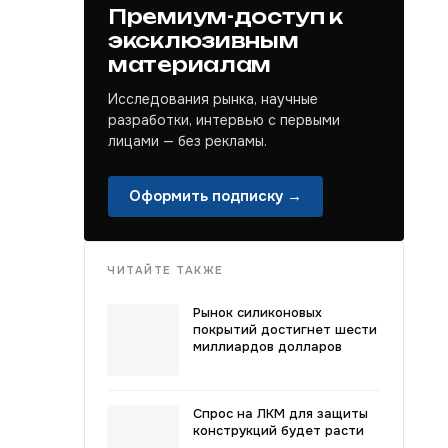
Премиум-доступ к
эксклюзивным
материалам
Исследования рынка, научные
разработки, интервью с первыми
лицами — без рекламы.
Оформить подписку →
ЧИТАЙТЕ ТАКЖЕ
Рынок силиконовых
покрытий достигнет шести
миллиардов долларов
Спрос на ЛКМ для защиты
конструкций будет расти