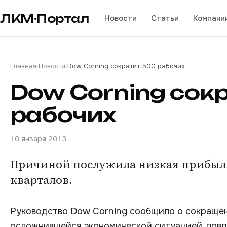
ЛКМ·Портал
Новости
Статьи
Компани
Главная
›
Новости
›
Dow Corning сократит 500 рабочих
Dow Corning сок
рабочих
10 января 2013
Причиной послужила низкая прибыл
кварталов.
Руководство Dow Corning сообщило о сокращени
осложнившейся экономической ситуацией, повл