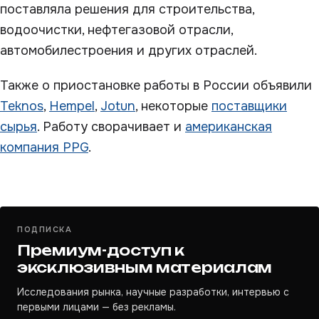
поставляла решения для строительства,
водоочистки, нефтегазовой отрасли,
автомобилестроения и других отраслей.
Также о приостановке работы в России объявили
Teknos
,
Hempel
,
Jotun
, некоторые
поставщики
сырья
. Работу сворачивает и
американская
компания PPG
.
ПОДПИСКА
Премиум-доступ к
эксклюзивным материалам
Исследования рынка, научные разработки, интервью с
первыми лицами — без рекламы.