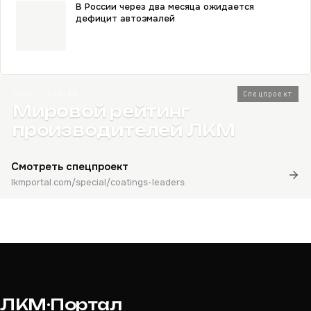
В России через два месяца ожидается
дефицит автоэмалей
2026 · Топ-80
Спецпроект
Мировой рейтинг
производителей ЛКМ
Смотреть спецпроект
lkmportal.com/special/coatings-leaders
ЛКМ·Портал