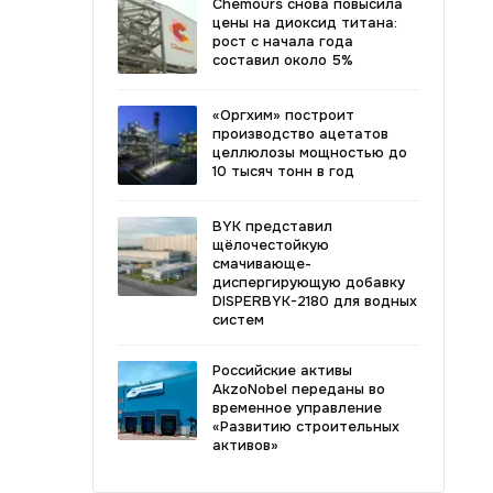
Chemours снова повысила
цены на диоксид титана:
рост с начала года
составил около 5%
«Оргхим» построит
производство ацетатов
целлюлозы мощностью до
10 тысяч тонн в год
BYK представил
щёлочестойкую
смачивающе-
диспергирующую добавку
DISPERBYK-2180 для водных
систем
Российские активы
AkzoNobel переданы во
временное управление
«Развитию строительных
активов»