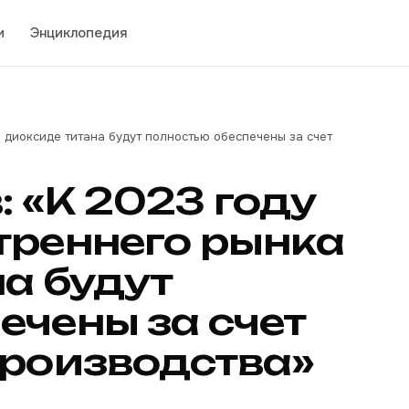
и
Энциклопедия
в диоксиде титана будут полностью обеспечены за счет
 «К 2023 году
треннего рынка
на будут
ечены за счет
производства»