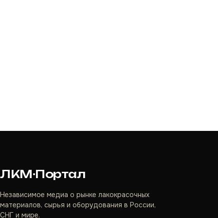
ЛКМ·Портал
Независимое медиа о рынке лакокрасочных
материалов, сырья и оборудования в России,
СНГ и мире.