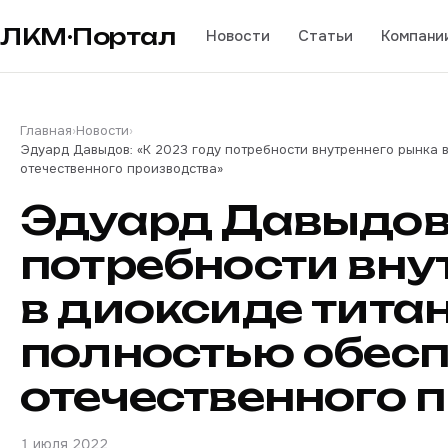
ЛКМ·Портал
Новости
Статьи
Компани
Главная
›
Новости
›
Эдуард Давыдов: «К 2023 году потребности внутреннего рынка 
отечественного производства»
Эдуард Давыдов:
потребности вну
в диоксиде тита
полностью обесп
отечественного 
1 июля 2022