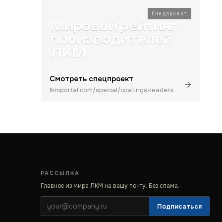
2026 · Топ-80
Спецпроект
Мировой рейтинг
производителей
ЛКМ
Смотреть спецпроект
lkmportal.com/special/coatings-leaders
РАССЫЛКА
Главное из мира ЛКМ на вашу почту. Без спама.
Подписаться