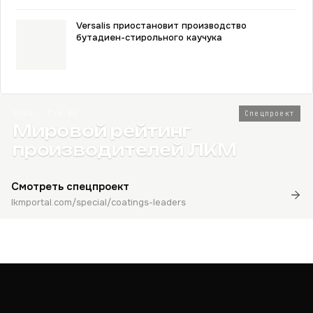
Versalis приостановит производство
бутадиен-стирольного каучука
2026 · Топ-80
Спецпроект
Мировой рейтинг
производителей ЛКМ
Смотреть спецпроект
lkmportal.com/special/coatings-leaders