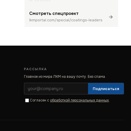
Смотреть спецпроект
lkmportal.com/special/coatings-leaders
РАССЫЛКА
Главное из мира ЛКМ на вашу почту. Без спама.
Подписаться
Согласен с
обработкой персональных данных
.