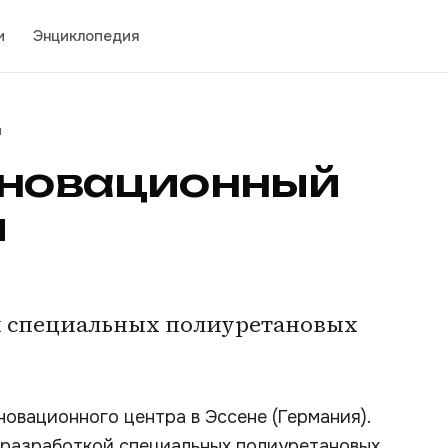
и
Энциклопедия
и
нновационный
и
й специальных полиуретановых
новационного центра в Эссене (Германия).
 разработкой специальных полиуретановых