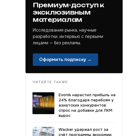
Премиум-доступ к
эксклюзивным
материалам
Исследования рынка, научные
разработки, интервью с первыми
лицами — без рекламы.
Оформить подписку →
ЧИТАЙТЕ ТАКЖЕ
Evonik нарастил прибыль на
24% благодаря перебоям у
азиатских конкурентов:
спрос на добавки для ЛКМ
вырос
Wacker удержал рост за
счёт программы экономии,