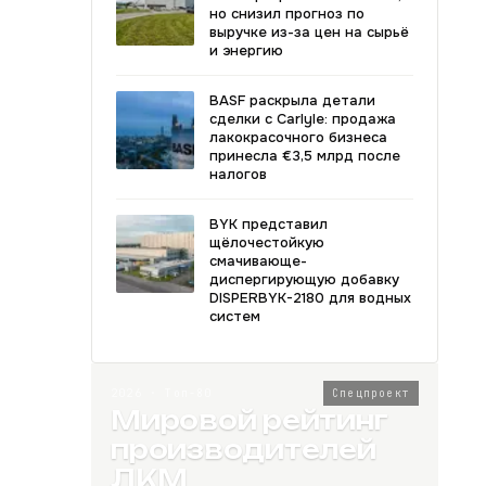
но снизил прогноз по
выручке из-за цен на сырьё
и энергию
BASF раскрыла детали
сделки с Carlyle: продажа
лакокрасочного бизнеса
принесла €3,5 млрд после
налогов
BYK представил
щёлочестойкую
смачивающе-
диспергирующую добавку
DISPERBYK-2180 для водных
систем
2026 · Топ-80
Спецпроект
Мировой рейтинг
производителей
ЛКМ