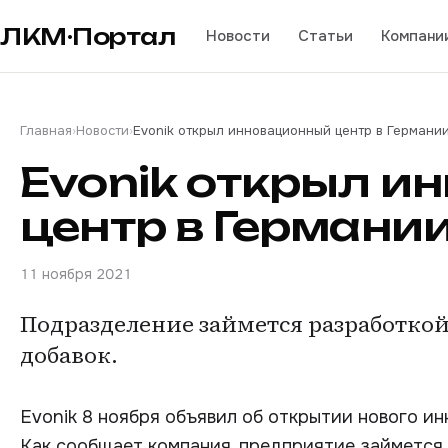
ЛКМ·Портал
Новости
Статьи
Компани
Главная
›
Новости
›
Evonik открыл инновационный центр в Германи
Evonik открыл и
центр в Германи
11 ноября 2021
Подразделение займется разработко
добавок.
Evonik 8 ноября объявил об открытии нового ин
Как сообщает компания, предприятие займется