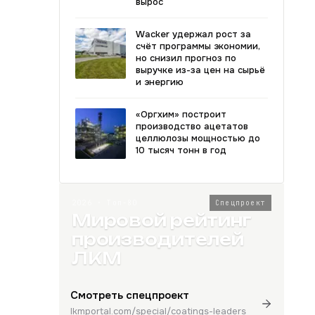
вырос
Wacker удержал рост за
счёт программы экономии,
но снизил прогноз по
выручке из-за цен на сырьё
и энергию
«Оргхим» построит
производство ацетатов
целлюлозы мощностью до
10 тысяч тонн в год
2026 · Топ-80
Спецпроект
Мировой рейтинг
производителей
ЛКМ
Смотреть спецпроект
lkmportal.com/special/coatings-leaders