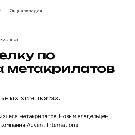
и
Энциклопедия
акрилатов
елку по
а метакрилатов
льных химикатах.
бизнеса метакрилатов. Новым владельцем
омпания Advent International.