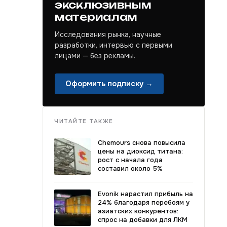
эксклюзивным
материалам
Исследования рынка, научные
разработки, интервью с первыми
лицами — без рекламы.
Оформить подписку →
ЧИТАЙТЕ ТАКЖЕ
Chemours снова повысила
цены на диоксид титана:
рост с начала года
составил около 5%
Evonik нарастил прибыль на
24% благодаря перебоям у
азиатских конкурентов:
спрос на добавки для ЛКМ