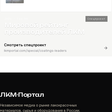
2026 · Топ-80
Спецпроект
Мировой рейтинг
производителей ЛКМ
Смотреть спецпроект
lkmportal.com/special/coatings-leaders
ЛКМ·Портал
Независимое медиа о рынке лакокрасочных
материалов, сырья и оборудования в России,