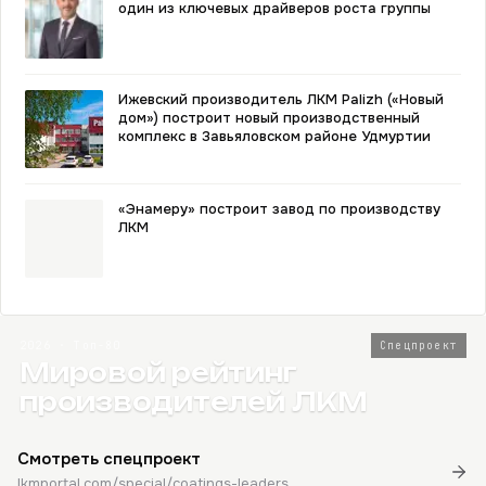
один из ключевых драйверов роста группы
Ижевский производитель ЛКМ Palizh («Новый
дом») построит новый производственный
комплекс в Завьяловском районе Удмуртии
«Энамеру» построит завод по производству
ЛКМ
2026 · Топ-80
Спецпроект
Мировой рейтинг
производителей ЛКМ
Смотреть спецпроект
lkmportal.com/special/coatings-leaders