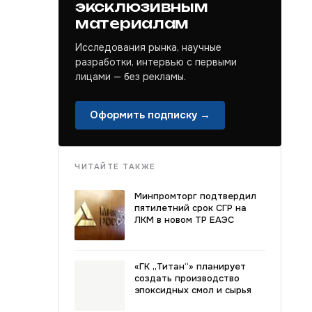
эксклюзивным
материалам
Исследования рынка, научные
разработки, интервью с первыми
лицами — без рекламы.
Оформить подписку →
ЧИТАЙТЕ ТАКЖЕ
Минпромторг подтвердил
пятилетний срок СГР на
ЛКМ в новом ТР ЕАЭС
«ГК „Титан“» планирует
создать производство
эпоксидных смол и сырья