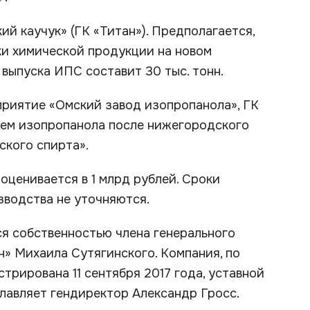
й каучук» (ГК «Титан»). Предполагается,
ки химической продукции на новом
выпуска ИПС составит 30 тыс. тонн.
приятие «Омский завод изопропанола», ГК
лем изопропанола после нижегородского
ского спирта».
оценивается в 1 млрд рублей. Сроки
зводства не уточняются.
я собственностью члена генерального
н» Михаила Сутягинского. Компания, по
трирована 11 сентября 2017 года, уставной
главляет гендиректор Александр Гросс.