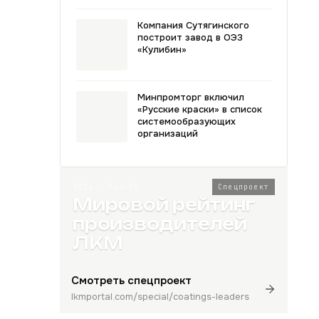
Компания Сутягинского
построит завод в ОЭЗ
«Кулибин»
Минпромторг включил
«Русские краски» в список
системообразующих
организаций
2026 · Топ-80
Спецпроект
Мировой рейтинг
производителей
ЛКМ
Смотреть спецпроект
lkmportal.com/special/coatings-leaders