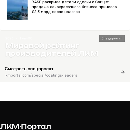
BASF раскрыла детали сделки с Carlyle:
продажа лакокрасочного бизнеса принесла
€3,5 млрд после налогов
2026 · Топ-80
Спецпроект
Мировой рейтинг
производителей ЛКМ
Смотреть спецпроект
lkmportal.com/special/coatings-leaders
ЛКМ·Портал