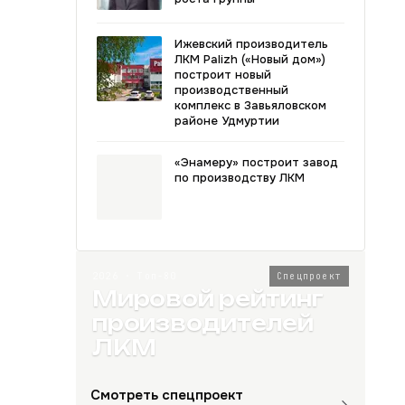
Ижевский производитель
ЛКМ Palizh («Новый дом»)
построит новый
производственный
комплекс в Завьяловском
районе Удмуртии
«Энамеру» построит завод
по производству ЛКМ
2026 · Топ-80
Спецпроект
Мировой рейтинг
производителей
ЛКМ
Смотреть спецпроект