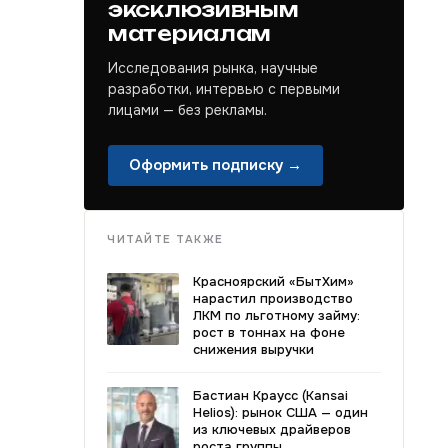
эксклюзивным
материалам
Исследования рынка, научные
разработки, интервью с первыми
лицами — без рекламы.
Оформить подписку →
ЧИТАЙТЕ ТАКЖЕ
Красноярский «БытХим»
нарастил производство
ЛКМ по льготному займу:
рост в тоннах на фоне
снижения выручки
Бастиан Краусс (Kansai
Helios): рынок США — один
из ключевых драйверов
роста группы