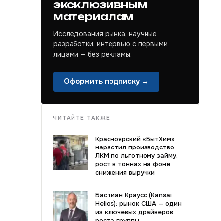
эксклюзивным
материалам
Исследования рынка, научные
разработки, интервью с первыми
лицами — без рекламы.
Оформить подписку →
ЧИТАЙТЕ ТАКЖЕ
Красноярский «БытХим»
нарастил производство
ЛКМ по льготному займу:
рост в тоннах на фоне
снижения выручки
Бастиан Краусс (Kansai
Helios): рынок США — один
из ключевых драйверов
роста группы