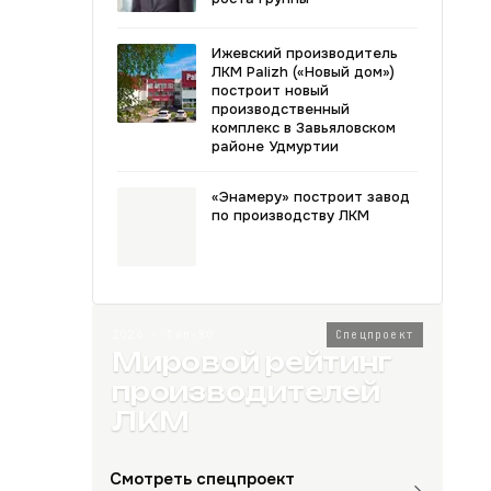
Ижевский производитель
ЛКМ Palizh («Новый дом»)
построит новый
производственный
комплекс в Завьяловском
районе Удмуртии
«Энамеру» построит завод
по производству ЛКМ
2026 · Топ-80
Спецпроект
Мировой рейтинг
производителей
ЛКМ
Смотреть спецпроект