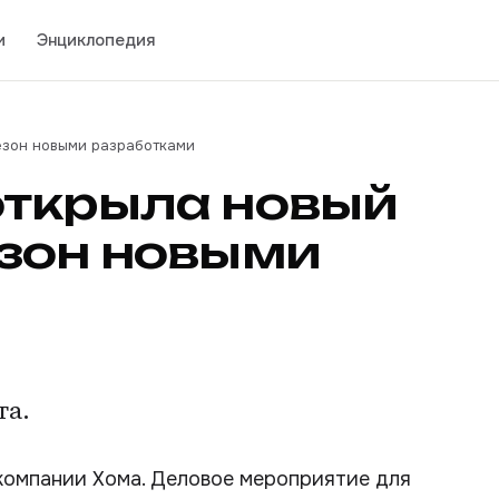
и
Энциклопедия
езон новыми разработками
открыла новый
езон новыми
та.
 компании Хома. Деловое мероприятие для