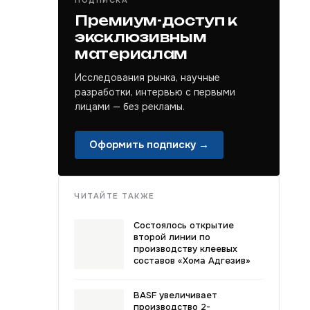
ПОДПИСКА
Премиум-доступ к
эксклюзивным
материалам
Исследования рынка, научные
разработки, интервью с первыми
лицами — без рекламы.
Оформить подписку →
ЧИТАЙТЕ ТАКЖЕ
Состоялось открытие
второй линии по
производству клеевых
составов «Хома Адгезив»
BASF увеличивает
производство 2-