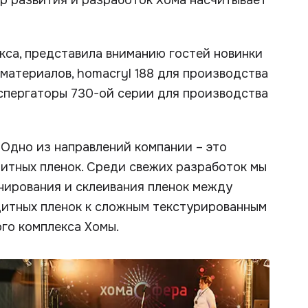
тр развития и разработок Хома насчитывает
кса, представила вниманию гостей новинки
 материалов, homacryl 188 для производства
спергаторы 730-ой серии для производства
Одно из направлений компании – это
итных пленок. Среди свежих разработок мы
нирования и склеивания пленок между
итных пленок к сложным текстурированным
ого комплекса Хомы.