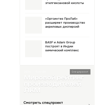
этилгексановой кислоты
«Оргсинтез ПроЛаб»
расширяет производство
акриловых дисперсий
BASF и Adani Group
построят в Индии
химический комплекс
2026 · Топ-80
Спецпроект
Мировой рейтинг
производителей
ЛКМ
Смотреть спецпроект