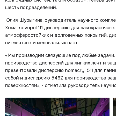
коллоидных систем. Таким образом, теперь цен
шесть подразделений.
Юлия Шурыгина, руководитель научного компле
Хома: novopol 111 дисперсию для лакокрасочных
атмосферостойких и долговечных покрытий, ди
пигментных и меловальных паст.
«Мы производим связующие под любые задачи. 
производство дисперсий для липких лент и защ
презентовали дисперсию homacryl 511 для лами
собой и дисперсию 546Z для производства защ
поверхностям», - отметила руководитель научн