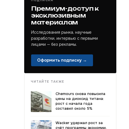
ПОДПИСКА
Премиум-доступ к
эксклюзивным
материалам
Исследования рынка, научные
разработки, интервью с первыми
лицами — без рекламы.
Оформить подписку →
ЧИТАЙТЕ ТАКЖЕ
Chemours снова повысила
цены на диоксид титана:
рост с начала года
составил около 5%
Wacker удержал рост за
счёт программы экономии,