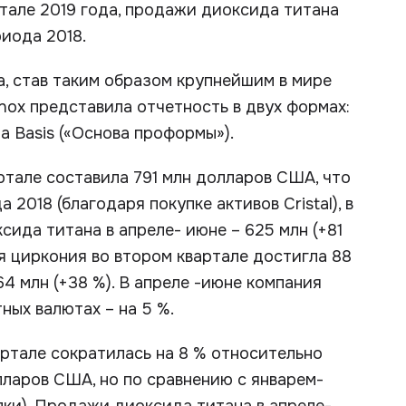
ртале 2019 года, продажи диоксида титана
иода 2018.
а, став таким образом крупнейшим в мире
ox представила отчетность в двух формах:
a Basis («Основа проформы»).
ртале составила 791 млн долларов США, что
2018 (благодаря покупке активов Cristal), в
сида титана в апреле- июне – 625 млн (+81
ия циркония во втором квартале достигла 88
64 млн (+38 %). В апреле -июне компания
ных валютах – на 5 %.
артале сократилась на 8 % относительно
лларов США, но по сравнению с январем-