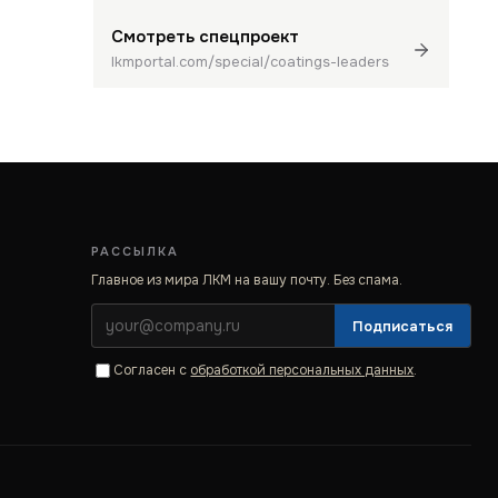
Смотреть спецпроект
lkmportal.com/special/coatings-leaders
РАССЫЛКА
Главное из мира ЛКМ на вашу почту. Без спама.
Подписаться
Согласен с
обработкой персональных данных
.