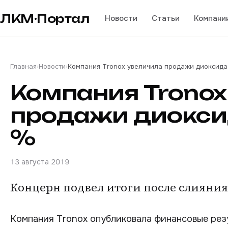
ЛКМ·Портал
Новости
Статьи
Компани
Главная
›
Новости
›
Компания Tronox увеличила продажи диоксида 
Компания Tronox
продажи диоксид
%
13 августа 2019
Концерн подвел итоги после слияния с
Компания Tronox опубликовала финансовые резул