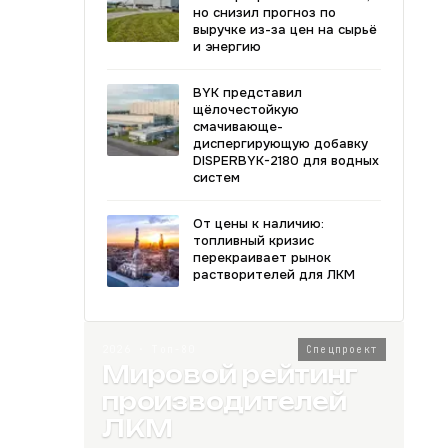
но снизил прогноз по
выручке из-за цен на сырьё
и энергию
BYK представил
щёлочестойкую
смачивающе-
диспергирующую добавку
DISPERBYK-2180 для водных
систем
От цены к наличию:
топливный кризис
перекраивает рынок
растворителей для ЛКМ
2026 · Топ-80
Спецпроект
Мировой рейтинг
производителей
ЛКМ