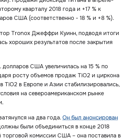
лки). Продажи диоксида титана в апреле-
торому кварталу 2018 года и +17 % к
аров США (соответственно - 18 % и +8 %).
тор Tronox Джеффри Куинн, подводя итоги
лась хороших результатов после закрытия
. долларов США увеличилась на 15 % по
даря росту объемов продаж TiO2 и циркона
ов TiO2 в Европе и Азии стабилизировались,
условия на североамериканском рынке
и.
затянулся на два года.
Он был анонсирован
 должны были объединиться в конце 2018
 торговой комиссии США – она поставила в