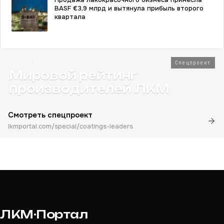
BASF €3,9 млрд и вытянула прибыль второго
квартала
2026 · Топ-80
Спецпроект
Мировой рейтинг
производителей ЛКМ
Смотреть спецпроект
lkmportal.com/special/coatings-leaders
ЛКМ·Портал