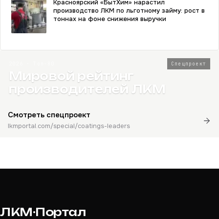
Красноярский «БытХим» нарастил
производство ЛКМ по льготному займу: рост в
тоннах на фоне снижения выручки
2026 · Топ-80
Спецпроект
Мировой рейтинг
производителей ЛКМ
Смотреть спецпроект
lkmportal.com/special/coatings-leaders
ЛКМ·Портал