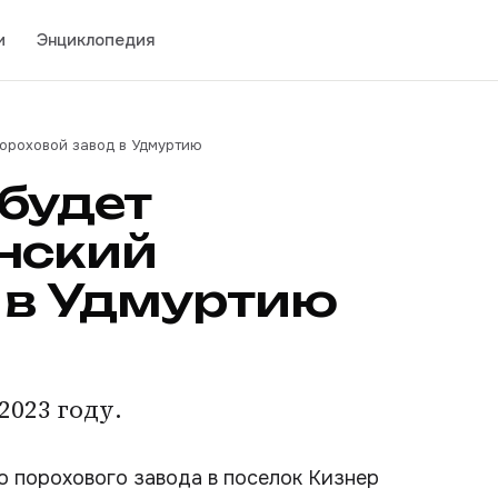
и
Энциклопедия
ороховой завод в Удмуртию
будет
нский
 в Удмуртию
023 году.
о порохового завода в поселок Кизнер