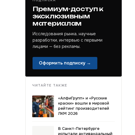
ПОДПИСКА
Премиум-доступ к
эксклюзивным
материалам
Исследования рынка, научные
разработки, интервью с первыми
лицами — без рекламы.
Оформить подписку →
ЧИТАЙТЕ ТАКЖЕ
«АлфиГрупп» и «Русские
краски» вошли в мировой
рейтинг производителей
ЛКМ 2026
В Санкт-Петербурге
испытали антивандальный