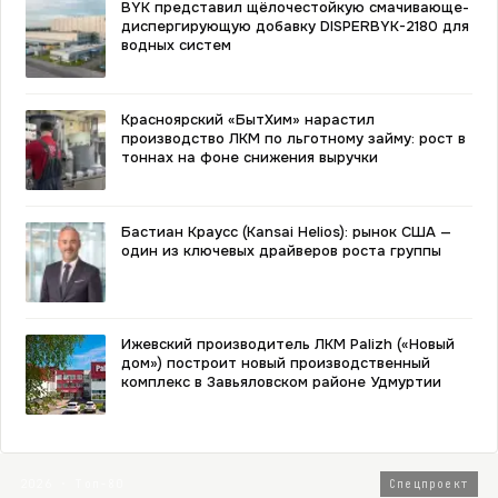
BYK представил щёлочестойкую смачивающе-
диспергирующую добавку DISPERBYK-2180 для
водных систем
Красноярский «БытХим» нарастил
производство ЛКМ по льготному займу: рост в
тоннах на фоне снижения выручки
Бастиан Краусс (Kansai Helios): рынок США —
один из ключевых драйверов роста группы
Ижевский производитель ЛКМ Palizh («Новый
дом») построит новый производственный
комплекс в Завьяловском районе Удмуртии
2026 · Топ-80
Спецпроект